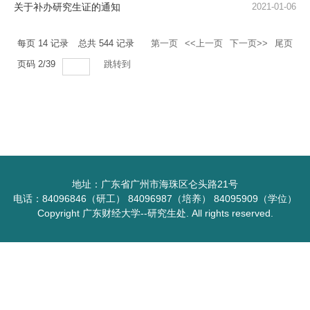
关于补办研究生证的通知
2021-01-06
每页
14
记录
总共
544
记录
第一页
<<上一页
下一页>>
尾页
页码
2
/
39
跳转到
地址：广东省广州市海珠区仑头路21号
电话：84096846（研工） 84096987（培养） 84095909（学位）
Copyright 广东财经大学--研究生处. All rights reserved.