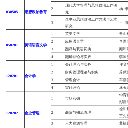
现代大学管理与思想政治工作研
2
杨
030505
思想政治教育
究
企事业思想政治工作方法与艺术
3
古
研究
1
英美文学
曹山
2
应用语言学
李国
050201
英语语言文学
3
翻译与双语词典
雍和
4
翻译理论与实践
李国
1
会计理论与实务
许义
2
财务管理理论与实务
苏武
120201
会计学
3
管理会计
车嘉
4
审计理论
马玉
钟育
1
市场营销
彭雷
徐印
2
商贸与物流管理
120202
企业管理
王先
3
人力资源管理
董福