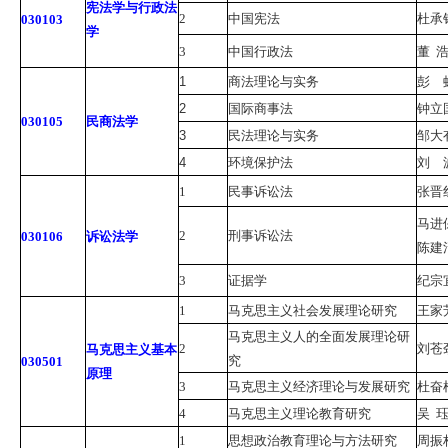
宪法学与行政法
2
中国宪法
杜承
030103
学
3
中国行政法
董
1
商法理论与实务
彭 
2
国际商事法
钟立
030105
民商法学
3
民法理论与实务
邹大
4
环境保护法
刘 
1
民事诉讼法
张晋
马进
2
刑事诉讼法
030106
诉讼法学
陈建
3
证据学
纪宗
1
马克思主义社会发展理论研究
王家
马克思主义人的全面发展理论研
2
刘苍
马克思主义基本
究
030501
原理
3
马克思主义经济理论与发展研究
杜奋
4
马克思主义理论教育研究
吴
1
思想政治教育理论与方法研究
周振