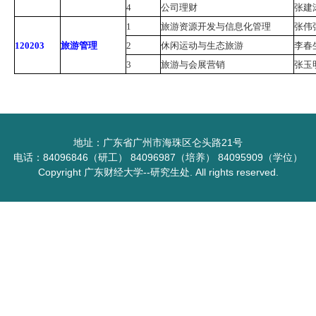
4
公司理财
张建
1
旅游资源开发与信息化管理
张伟
120203
旅游管理
2
休闲运动与生态旅游
李春
3
旅游与会展营销
张玉
地址：广东省广州市海珠区仑头路21号
电话：84096846（研工） 84096987（培养） 84095909（学位）
Copyright 广东财经大学--研究生处. All rights reserved.