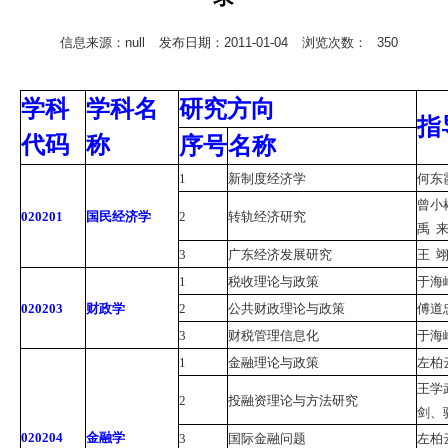
信息来源：null
发布日期：2011-01-04
浏览次数：
350
学科
学科名
研究方向
指
代码
称
序号
名称
1
新制度经济学
何东
曾小
020201
国民经济学
2
转轨经济研究
禹
3
广东经济发展研究
王
1
税收理论与政策
于海
020203
财政学
2
公共财政理论与政策
傅道
3
财税管理信息化
于海
1
金融理论与政策
左柏
王学
2
投融资理论与方法研究
剑、
020204
金融学
3
国际金融问题
左柏