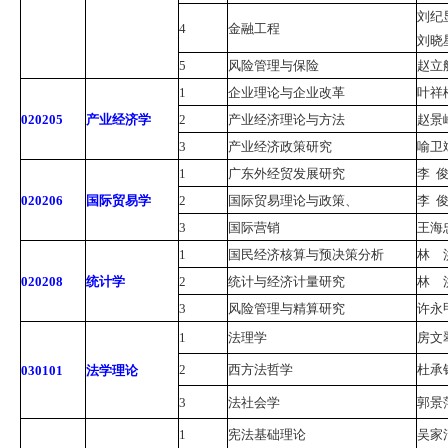
刘纪
4
金融工程
刘晓
5
风险管理与保险
赵立
1
企业理论与企业改革
叶祥
020205
产业经济学
2
产业经济理论与方法
赵景
3
产业经济政策研究
喻卫
1
广东外经贸发展研究
李
020206
国际贸易学
2
国际贸易理论与政策、
李
3
国际营销
王海
1
国民经济核算与预决策分析
林 
020208
统计学
2
统计与经济计量研究
林 
3
风险管理与精算研究
许永
1
法理学
房文
2
西方法哲学
杜承
030101
法学理论
3
法社会学
郭景
1
宪法基础理论
吴家