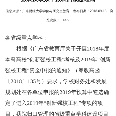
信息来源：广东财经大学学位与研究生教育
发布日期：2018-09-16
浏
览次数：
1377
各省级重点学科：
根据《广东省教育厅关于开展
2018
年度
本科高校
“
创新强校工程
”
考核及
2019
年
“
创新
强校工程
”
资金申报的通知》（粤教高函
〔
2018
〕
135
号）要求，学校
财务处和发展
规划处在各单位申报的
2019
年预算中遴选确
定了进入
2019
年“创新强校工程”专项的项
目，我院归口管理的省级重点学科建设项目