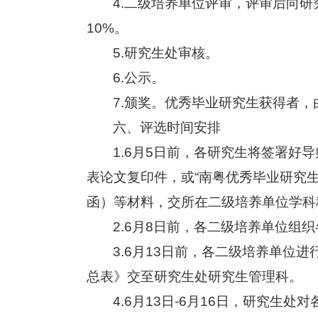
4.
二级培养单位评审，评审后向研
10%。
5.
研究生处审核。
6.
公示。
7.
颁奖。优秀毕业研究生获得者，
六、评选时间安排
1.6
月5
日
前，各研究生将签署好导
表论文复印件，或“南粤优秀毕业研究
函）等材料，交所在二级培养单位学科
2.6
月8
日
前，各二级
培养单位组织
3.6
月13
日
前，各二级
培养单位进
总表》交至研究生处研究生管理科。
4.6
月13
日
-6
月16
日
，研究生处对