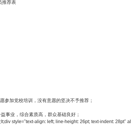
员推荐表
自愿参加党校培训，没有意愿的坚决不予推荐；
公益事业，综合素质高，群众基础良好；
-align: left; line-height: 26pt; text-indent: 28pt" alig