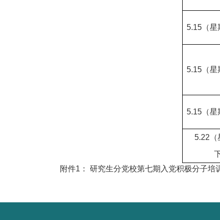
5.15
（星
5.15
（星
5.15
（星
5.22
（
附件1：
研究生分党校第七期入党积极分子培训班