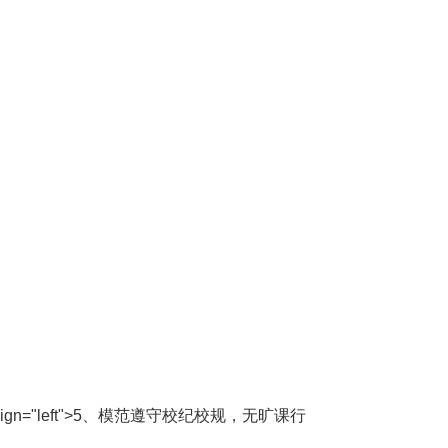
n="left">
5
、模范遵守校纪校规，无旷课行