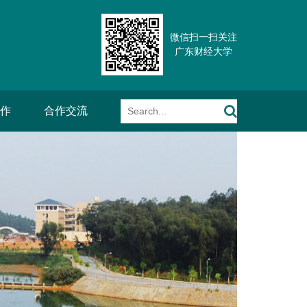
微信扫一扫关注
广东财经大学
作
合作交流