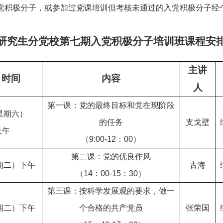
入党积极分子，或参加过党课培训但考核未通过的入党积极分子经
研究生分党校第七期入党积极分子培训班课程安
主讲
时间
内容
人
第一课：党的最终目标和党在现阶段
星期六）
的任务
支戈壁
上午
（9:00-12：00）
第二课：党的优良作风
期二）下午
古海
（14：00-15：30）
第三课：按科学发展观的要求，做一
期二）下午
个合格的共产党员
张荣国