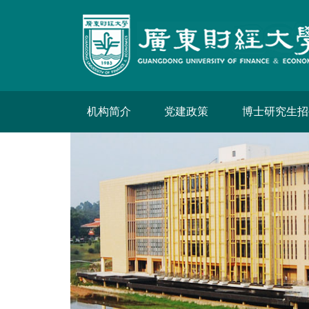
机构简介
党建政策
博士研究生招